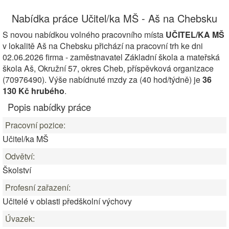
Nabídka práce Učitel/ka MŠ - Aš na Chebsku
S novou nabídkou volného pracovního místa
UČITEL/KA MŠ
v lokalitě Aš na Chebsku přichází na pracovní trh ke dni
02.06.2026 firma - zaměstnavatel Základní škola a mateřská
škola Aš, Okružní 57, okres Cheb, příspěvková organizace
(70976490). Výše nabídnuté mzdy za (40 hod/týdně) je
36
130 Kč hrubého
.
Popis nabídky práce
Pracovní pozice:
Učitel/ka MŠ
Odvětví:
Školství
Profesní zařazení:
Učitelé v oblasti předškolní výchovy
Úvazek: