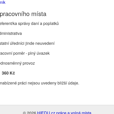
ník
 pracovního místa
ferent/ka správy daní a poplatků
ministrativa
tatní úředníci jinde neuvedení
acovní poměr - plný úvazek
ednosměnný provoz
1 360 Kč
nabízené práci nejsou uvedeny bližší údaje.
© 2026
HIEDU.cz práce a volná místa