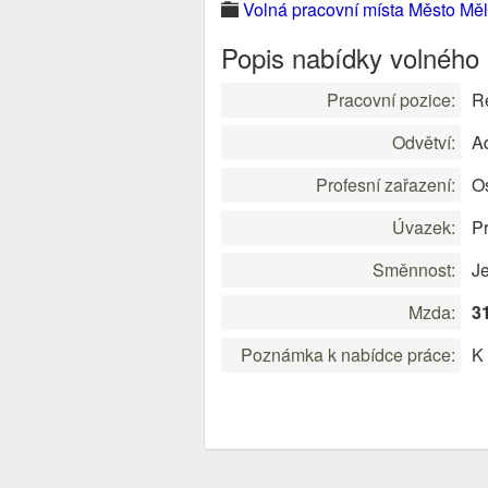
Volná pracovní místa Město Měl
Popis nabídky volného
Pracovní pozice:
Re
Odvětví:
Ad
Profesní zařazení:
Os
Úvazek:
Pr
Směnnost:
J
Mzda:
3
Poznámka k nabídce práce:
K 