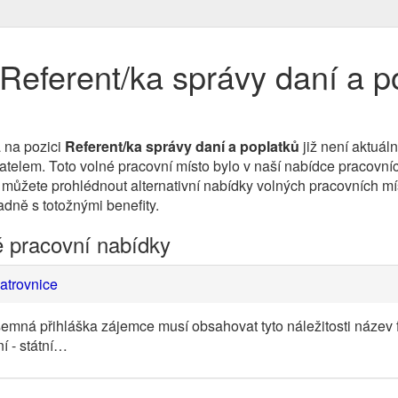
Referent/ka správy daní a po
 na pozici
Referent/ka správy daní a poplatků
již není aktuál
lem. Toto volné pracovní místo bylo v naší nabídce pracovních 
 můžete prohlédnout alternativní nabídky volných pracovních mí
padně s totožnými benefity.
é pracovní nabídky
atrovnice
semná přihláška zájemce musí obsahovat tyto náležitosti název fu
í - státní…