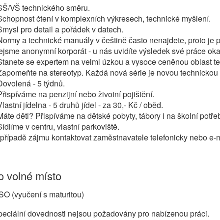
 SŠ/VŠ technického směru.
Schopnost čtení v komplexních výkresech, technické myšlení.
Smysl pro detail a pořádek v datech.
Normy a technické manuály v češtině často nenajdete, proto je p
jsme anonymní korporát - u nás uvidíte výsledek své práce oka
Stanete se expertem na velmi úzkou a vysoce ceněnou oblast te
Zapomeňte na stereotyp. Každá nová série je novou technickou
Dovolená - 5 týdnů.
Přispíváme na penzijní nebo životní pojištění.
Vlastní jídelna - 5 druhů jídel - za 30,- Kč / oběd.
Máte děti? Přispíváme na dětské pobyty, tábory i na školní potře
Sídlíme v centru, vlastní parkoviště.
případě zájmu kontaktovat zaměstnavatele telefonicky nebo e-
 volné místo
O (vyučení s maturitou)
eciální dovednosti nejsou požadovány pro nabízenou práci.