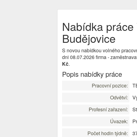
Nabídka prác
Budějovice
S novou nabídkou volného pracov
dni 08.07.2026 firma - zaměstnava
Kč
.
Popis nabídky práce
Pracovní pozice:
T
Odvětví:
V
Profesní zařazení:
St
Úvazek:
Pr
Počet hodin týdně:
3