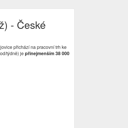
) - České
jovice přichází na pracovní trh ke
hod/týdně) je
přinejmenším 38 000