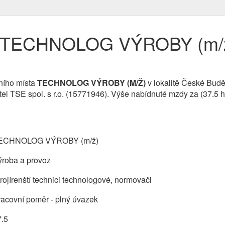
e TECHNOLOG VÝROBY (m/ž
ního místa
TECHNOLOG VÝROBY (M/Ž)
v lokalitě České Budě
tel TSE spol. s r.o. (15771946). Výše nabídnuté mzdy za (37.5 
ECHNOLOG VÝROBY (m/ž)
ýroba a provoz
rojírenští technici technologové, normovači
acovní poměr - plný úvazek
7.5