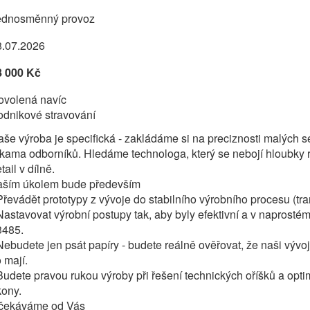
ednosměnný provoz
8.07.2026
8 000 Kč
ovolená navíc
odnikové stravování
še výroba je specifická - zakládáme si na preciznosti malých sé
kama odborníků. Hledáme technologa, který se nebojí hloubky r
tail v dílně.
aším úkolem bude především
Převádět prototypy z vývoje do stabilního výrobního procesu (tran
Nastavovat výrobní postupy tak, aby byly efektivní a v napros
3485.
Nebudete jen psát papíry - budete reálně ověřovat, že naši vývoj
 mají.
Budete pravou rukou výroby při řešení technických oříšků a optim
kony.
čekáváme od Vás