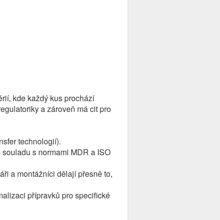
rií, kde každý kus prochází
egulatoriky a zároveň má cit pro
sfer technologií).
tém souladu s normami MDR a ISO
áři a montážníci dělají přesně to,
alizaci přípravků pro specifické