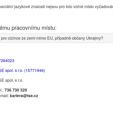
eciální jazykové znalosti nejsou pro toto volné místo vyžadová
nému pracovnímu místu:
 pro cizince ze zemí mimo EU, případně občany Ukrajiny?
7264023
E spol. s r.o. (15771946)
E spol. s r.o.
l.:
736 730 329
-mail:
kariera@tse.cz