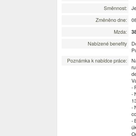
Směnnost:
J
Změněno dne:
0
Mzda:
3
Nabízené benefity
D
P
Poznámka k nabídce práce:
Na
ru
de
V
- 
- 
1
- 
co
- 
ú
O