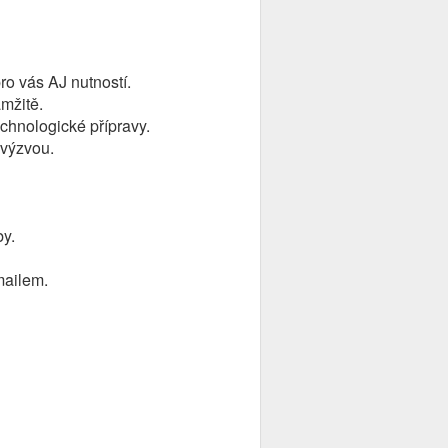
ro vás AJ nutností.
mžitě.
chnologické přípravy.
 výzvou.
by.
mailem.