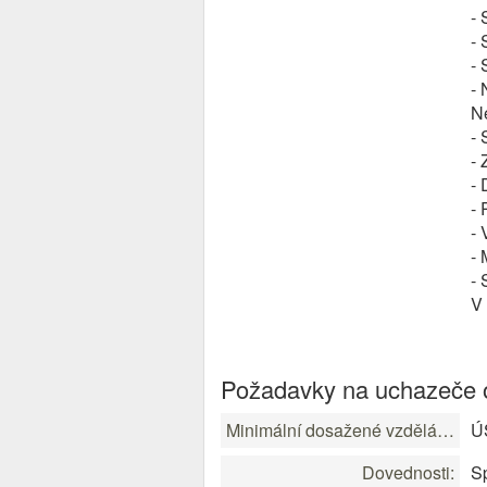
-
- 
- 
- 
Ne
- 
- 
- 
- 
- 
- 
- 
V 
Požadavky na uchazeče o
Minimální dosažené vzdělání:
ÚS
Dovednosti:
Sp