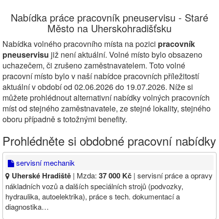
Nabídka práce pracovník pneuservisu - Staré
Město na Uherskohradišťsku
Nabídka volného pracovního místa na pozici
pracovník
pneuservisu
již není aktuální. Volné místo bylo obsazeno
uchazečem, či zrušeno zaměstnavatelem. Toto volné
pracovní místo bylo v naší nabídce pracovních příležitostí
aktuální v období od 02.06.2026 do 19.07.2026. Níže si
můžete prohlédnout alternativní nabídky volných pracovních
míst od stejného zaměstnavatele, ze stejné lokality, stejného
oboru případně s totožnými benefity.
Prohlédněte si obdobné pracovní nabídky
servisní mechanik
Uherské Hradiště
| Mzda:
37 000 Kč
| servisní práce a opravy
nákladních vozů a dalších speciálních strojů (podvozky,
hydraulika, autoelektrika), práce s tech. dokumentací a
diagnostika…