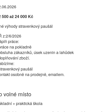
2.06.2026
2 500 až 24 000 Kč
iné výhody stravenkový paušál
Ř z:2/6/2026
áplň práce:
práce na pokladně
obsluha zákazníků, úsek uzenin a lahůdek
doplňování zboží.
abízíme:
stravenkový paušál
ontakt osobně na prodejně, emailem.
 volné místo
kladní + praktická škola