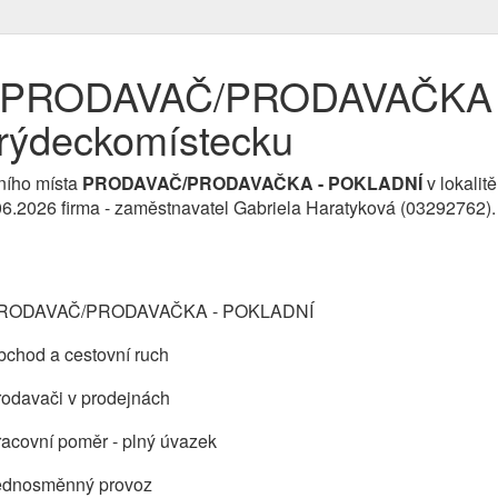
e PRODAVAČ/PRODAVAČKA 
Frýdeckomístecku
ního místa
PRODAVAČ/PRODAVAČKA - POKLADNÍ
v lokali
2.06.2026 firma - zaměstnavatel Gabriela Haratyková (03292762
RODAVAČ/PRODAVAČKA - POKLADNÍ
bchod a cestovní ruch
rodavači v prodejnách
acovní poměr - plný úvazek
ednosměnný provoz