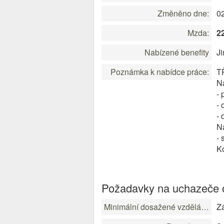
Změněno dne:
0
Mzda:
2
Nabízené benefity
J
Poznámka k nabídce práce:
T
N
- 
- 
- 
N
- 
K
Požadavky na uchazeče o
Minimální dosažené vzdělání:
Zá