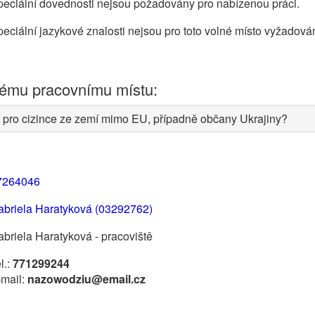
eciální dovednosti nejsou požadovány pro nabízenou práci.
eciální jazykové znalosti nejsou pro toto volné místo vyžadová
nému pracovnímu místu:
 pro cizince ze zemí mimo EU, případně občany Ukrajiny?
7264046
abriela Haratyková (03292762)
briela Haratyková - pracoviště
l.:
771299244
-mail:
nazowodziu@email.cz