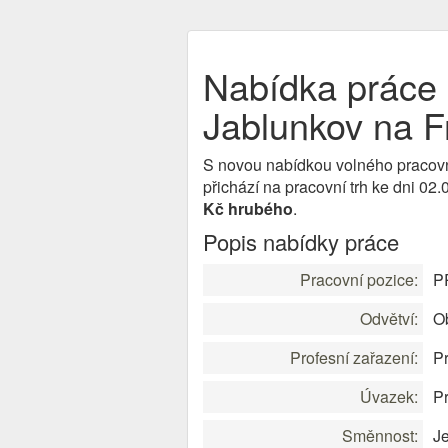
Nabídka prác
Jablunkov na 
S novou nabídkou volného pracov
přichází na pracovní trh ke dni 0
Kč hrubého
.
Popis nabídky práce
Pracovní pozice:
P
Odvětví:
O
Profesní zařazení:
P
Úvazek:
Pr
Směnnost:
J