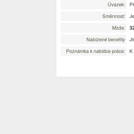
Úvazek:
Pr
Směnnost:
J
Mzda:
3
Nabízené benefity
J
Poznámka k nabídce práce:
K 