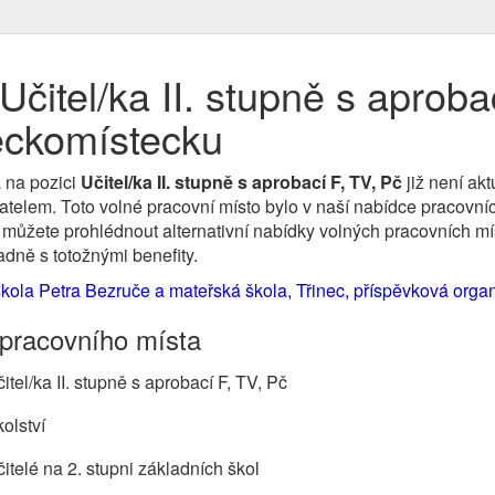
čitel/ka II. stupně s aprobac
eckomístecku
 na pozici
Učitel/ka II. stupně s aprobací F, TV, Pč
již není ak
lem. Toto volné pracovní místo bylo v naší nabídce pracovních 
 můžete prohlédnout alternativní nabídky volných pracovních mí
padně s totožnými benefity.
škola Petra Bezruče a mateřská škola, Třinec, příspěvková orga
 pracovního místa
itel/ka II. stupně s aprobací F, TV, Pč
olství
itelé na 2. stupni základních škol