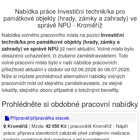
Nabídka práce Investiční technik/ka pro
památkové objekty (hrady, zámky a zahrady) ve
správě NPÚ - Kroměříž
Nabídka volného pracovního místa na pozici
Investiční
technik/ka pro památkové objekty (hrady, zámky a
zahrady) ve správě NPÚ
již není aktuální. Volné místo bylo
obsazeno uchazečem, či zrušeno zaměstnavatelem. Toto
volné pracovní místo bylo v naší nabídce pracovních
příležitostí aktuální v období od 02.06.2026 do 08.07.2026.
Níže si můžete prohlédnout alternativní nabídky volných
pracovních míst od stejného zaměstnavatele, ze stejné
lokality, stejného oboru případně s totožnými benefity.
Prohlédněte si obdobné pracovní nabídky
Přípravář/přípravářka staveb
Kroměříž
| Mzda:
42 050 Kč
| pracoviště Kroměříž - Náplň
práce: příprava stavebních zakázek před zahájením realizace,
kontrola projektové dokumentace a její kompletnosti,…