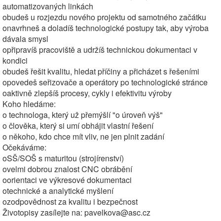
automatizovaných linkách
obudeš u rozjezdu nového projektu od samotného začátku
onavrhneš a doladíš technologické postupy tak, aby výroba
dávala smysl
opřipravíš pracoviště a udržíš technickou dokumentaci v
kondici
obudeš řešit kvalitu, hledat příčiny a přicházet s řešeními
opovedeš seřizovače a operátory po technologické stránce
oaktivně zlepšíš procesy, cykly i efektivitu výroby
Koho hledáme:
o technologa, který už přemýšlí "o úroveň výš"
o člověka, který si umí obhájit vlastní řešení
o někoho, kdo chce mít vliv, ne jen plnit zadání
Očekáváme:
oSŠ/SOŠ s maturitou (strojírenství)
ovelmi dobrou znalost CNC obrábění
oorientaci ve výkresové dokumentaci
otechnické a analytické myšlení
ozodpovědnost za kvalitu i bezpečnost
Životopisy zasílejte na: pavelkova@asc.cz