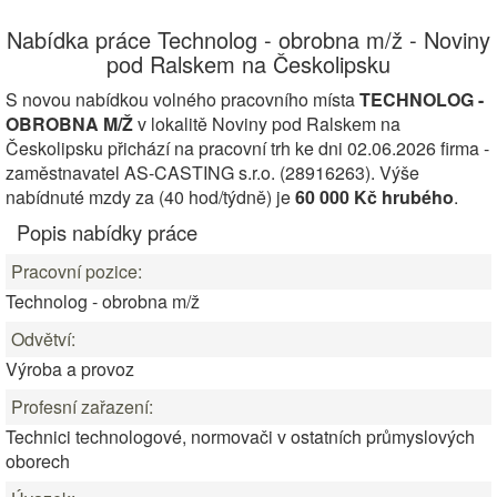
Nabídka práce Technolog - obrobna m/ž - Noviny
pod Ralskem na Českolipsku
S novou nabídkou volného pracovního místa
TECHNOLOG -
OBROBNA M/Ž
v lokalitě Noviny pod Ralskem na
Českolipsku přichází na pracovní trh ke dni 02.06.2026 firma -
zaměstnavatel AS-CASTING s.r.o. (28916263). Výše
nabídnuté mzdy za (40 hod/týdně) je
60 000 Kč hrubého
.
Popis nabídky práce
Pracovní pozice:
Technolog - obrobna m/ž
Odvětví:
Výroba a provoz
Profesní zařazení:
Technici technologové, normovači v ostatních průmyslových
oborech