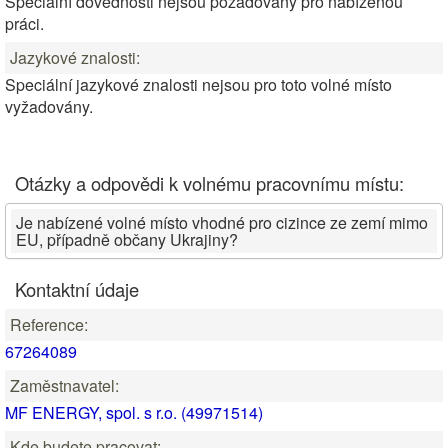
Speciální dovednosti nejsou požadovány pro nabízenou
práci.
Jazykové znalosti:
Speciální jazykové znalosti nejsou pro toto volné místo
vyžadovány.
Otázky a odpovědi k volnému pracovnímu místu:
Je nabízené volné místo vhodné pro cizince ze zemí mimo
EU, případně občany Ukrajiny?
Kontaktní údaje
Reference:
67264089
Zaměstnavatel:
MF ENERGY, spol. s r.o. (49971514)
Kde budete pracovat: