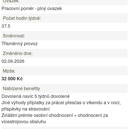
Úvazek:
Pracovní poměr - plný úvazek
Počet hodin týdně:
37.5
Směnnost:
Třísměnný provoz
Změněno dne:
02.06.2026
Mzda:
32 000 Kč
Nabízené benefity
Dovolená navíc 5 týdnů dovolené
Jiné výhody příplatky za prácei přesčas o víkendu a v noci,
příspěvky na stravování
Zvláštní prémie osobní ohodnocení + ohodnocení za
vícestrojovou obsluhu