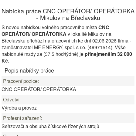
Nabídka práce CNC OPERÁTOR/ OPERÁTORKA
- Mikulov na Břeclavsku
S novou nabídkou volného pracovního místa
CNC
OPERÁTOR/ OPERÁTORKA
v lokalitě Mikulov na
Břeclavsku přichází na pracovní trh ke dni 02.06.2026 firma -
zaměstnavatel MF ENERGY, spol. s r.o. (49971514). Výše
nabídnuté mzdy za (37.5 hod/týdně) je
přinejmenším 32 000
Kč
.
Popis nabídky práce
Pracovní pozice:
CNC OPERÁTOR/ OPERÁTORKA
Odvětví:
Výroba a provoz
Profesní zařazení:
Seřizovači a obsluha číslicově řízených strojů