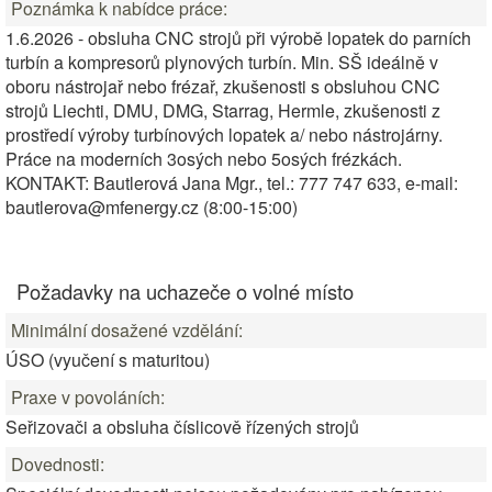
Poznámka k nabídce práce:
1.6.2026 - obsluha CNC strojů při výrobě lopatek do parních
turbín a kompresorů plynových turbín. Min. SŠ ideálně v
oboru nástrojař nebo frézař, zkušenosti s obsluhou CNC
strojů Liechti, DMU, DMG, Starrag, Hermle, zkušenosti z
prostředí výroby turbínových lopatek a/ nebo nástrojárny.
Práce na moderních 3osých nebo 5osých frézkách.
KONTAKT: Bautlerová Jana Mgr., tel.: 777 747 633, e-mail:
bautlerova@mfenergy.cz (8:00-15:00)
Požadavky na uchazeče o volné místo
Minimální dosažené vzdělání:
ÚSO (vyučení s maturitou)
Praxe v povoláních:
Seřizovači a obsluha číslicově řízených strojů
Dovednosti: