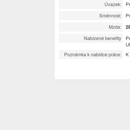
Úvazek:
Pr
Směnnost:
P
Mzda:
2
Nabízené benefity
P
U
Poznámka k nabídce práce:
K 