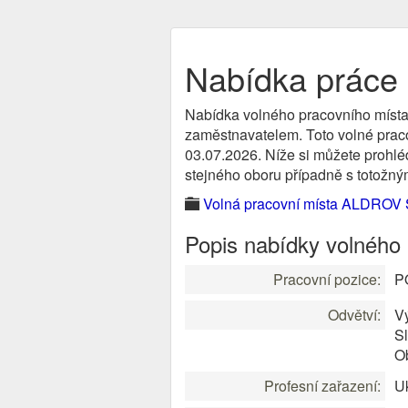
Nabídka práce
Nabídka volného pracovního místa
zaměstnavatelem. Toto volné pracov
03.07.2026. Níže si můžete prohléd
stejného oboru případně s totožným
Volná pracovní místa ALDROV Se
Popis nabídky volného
Pracovní pozice:
P
Odvětví:
V
S
O
Profesní zařazení:
Uk