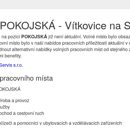
 POKOJSKÁ - Vítkovice na 
 na pozici
POKOJSKÁ
již není aktuální. Volné místo bylo obs
ní místo bylo v naší nabídce pracovních příležitostí aktuální 
nout alternativní nabídky volných pracovních míst od stejného z
i benefity.
rvis s.r.o.
 pracovního místa
OKOJSKÁ
ýroba a provoz
lužby
bchod a cestovní ruch
lízeči a pomocníci v ubytovacích a vzdělávacích zařízeních