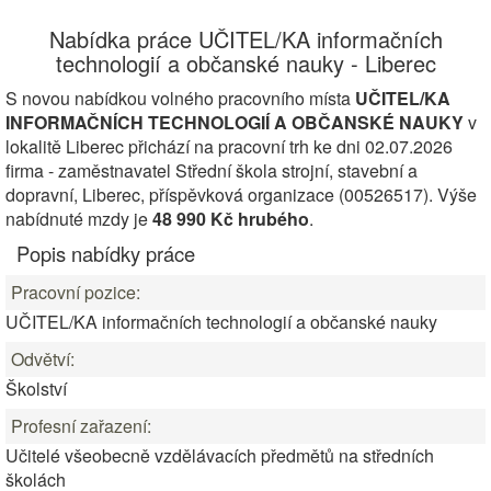
Nabídka práce UČITEL/KA informačních
technologií a občanské nauky - Liberec
S novou nabídkou volného pracovního místa
UČITEL/KA
INFORMAČNÍCH TECHNOLOGIÍ A OBČANSKÉ NAUKY
v
lokalitě Liberec přichází na pracovní trh ke dni 02.07.2026
firma - zaměstnavatel Střední škola strojní, stavební a
dopravní, Liberec, příspěvková organizace (00526517). Výše
nabídnuté mzdy je
48 990 Kč hrubého
.
Popis nabídky práce
Pracovní pozice:
UČITEL/KA informačních technologií a občanské nauky
Odvětví:
Školství
Profesní zařazení:
Učitelé všeobecně vzdělávacích předmětů na středních
školách