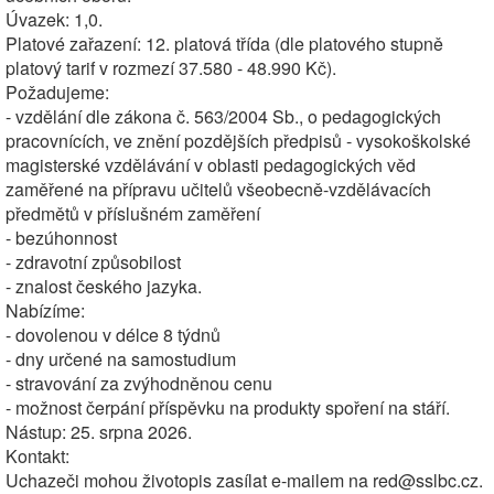
Úvazek: 1,0.
Platové zařazení: 12. platová třída (dle platového stupně
platový tarif v rozmezí 37.580 - 48.990 Kč).
Požadujeme:
- vzdělání dle zákona č. 563/2004 Sb., o pedagogických
pracovnících, ve znění pozdějších předpisů - vysokoškolské
magisterské vzdělávání v oblasti pedagogických věd
zaměřené na přípravu učitelů všeobecně-vzdělávacích
předmětů v příslušném zaměření
- bezúhonnost
- zdravotní způsobilost
- znalost českého jazyka.
Nabízíme:
- dovolenou v délce 8 týdnů
- dny určené na samostudium
- stravování za zvýhodněnou cenu
- možnost čerpání příspěvku na produkty spoření na stáří.
Nástup: 25. srpna 2026.
Kontakt:
Uchazeči mohou životopis zasílat e-mailem na red@sslbc.cz.