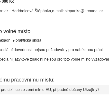
5 000 Kč
ontakt: Hadrbolcová Štěpánka,e-mail: stepanka@nenadal.cz
 volné místo
kladní + praktická škola
eciální dovednosti nejsou požadovány pro nabízenou práci.
eciální jazykové znalosti nejsou pro toto volné místo vyžadová
nému pracovnímu místu:
 pro cizince ze zemí mimo EU, případně občany Ukrajiny?