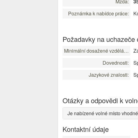
Mzda:
3
Poznámka k nabídce práce:
K
Požadavky na uchazeče o
Minimální dosažené vzdělání:
Zá
Dovednosti:
Sp
Jazykové znalosti:
Sp
Otázky a odpovědi k vol
Je nabízené volné místo vhodné
Kontaktní údaje