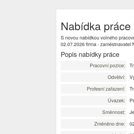
Nabídka práce T
S novou nabídkou volného pracov
02.07.2026 firma - zaměstnavatel
Popis nabídky práce
Pracovní pozice:
Tr
Odvětví:
V
Profesní zařazení:
Tr
Úvazek:
Pr
Směnnost:
J
Změněno dne:
0