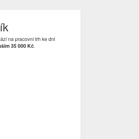
ík
hází na pracovní trh ke dni
nším 35 000 Kč
.