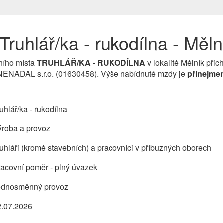
ruhlář/ka - rukodílna - Měln
ního místa
TRUHLÁŘ/KA - RUKODÍLNA
v lokalitě Mělník přic
 NENADAL s.r.o. (01630458). Výše nabídnuté mzdy je
přinejme
uhlář/ka - rukodílna
ýroba a provoz
uhláři (kromě stavebních) a pracovníci v příbuzných oborech
acovní poměr - plný úvazek
ednosměnný provoz
2.07.2026