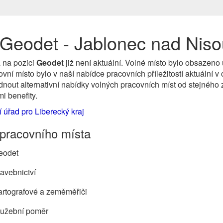
Geodet - Jablonec nad Niso
 na pozici
Geodet
již není aktuální. Volné místo bylo obsazen
ní místo bylo v naší nabídce pracovních příležitostí aktuální 
nout alternativní nabídky volných pracovních míst od stejného z
i benefity.
í úřad pro Liberecký kraj
 pracovního místa
eodet
avebnictví
artografové a zeměměřiči
lužební poměr