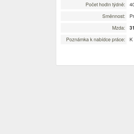
Počet hodin týdně:
4
Směnnost:
P
Mzda:
3
Poznámka k nabídce práce:
K 