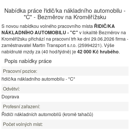
Nabídka práce řidič/ka nákladního automobilu -
"C" - Bezměrov na Kroměřížsku
S novou nabídkou volného pracovního místa
ŘIDIČ/KA
NÁKLADNÍHO AUTOMOBILU - "C"
v lokalitě Bezměrov na
Kroměřížsku přichází na pracovní trh ke dni 29.06.2026 firma -
zaměstnavatel Martin Transport s.r.o. (25994221). Výše
nabídnuté mzdy za (40 hod/týdně) je
42 000 Kč hrubého
.
Popis nabídky práce
Pracovní pozice:
řidič/ka nákladního automobilu - "C"
Odvětví:
Doprava
Profesní zařazení:
Řidiči nákladních automobilů (kromě tahačů)
Počet volných míst: