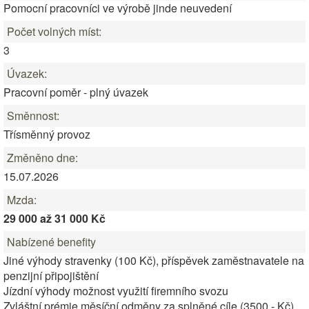
Pomocní pracovníci ve výrobě jinde neuvedení
Počet volných míst:
3
Úvazek:
Pracovní poměr - plný úvazek
Směnnost:
Třísměnný provoz
Změněno dne:
15.07.2026
Mzda:
29 000 až 31 000 Kč
Nabízené benefity
Jiné výhody stravenky (100 Kč), příspěvek zaměstnavatele na
penzijní připojištění
Jízdní výhody možnost využití firemního svozu
Zvláštní prémie měsíční odměny za splněné cíle (3500,- Kč)