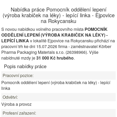
Nabídka práce Pomocník oddělení lepení
(výroba krabiček na léky) - lepící linka - Ejpovice
na Rokycansku
S novou nabídkou volného pracovního místa
POMOCNÍK
ODDĚLENÍ LEPENÍ (VÝROBA KRABIČEK NA LÉKY) -
LEPÍCÍ LINKA
v lokalitě Ejpovice na Rokycansku přichází na
pracovní trh ke dni 15.07.2026 firma - zaměstnavatel Körber
Pharma Packaging Materials s.r.o. (26398966). Výše
nabídnuté mzdy je
31 000 Kč hrubého
.
Popis nabídky práce
Pracovní pozice:
Pomocník oddělení lepení (výroba krabiček na léky) - lepící
linka
Odvětví:
Výroba a provoz
Profesní zařazení: