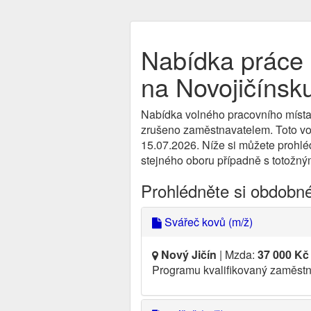
Nabídka práce
na Novojičínsk
Nabídka volného pracovního místa
zrušeno zaměstnavatelem. Toto voln
15.07.2026. Níže si můžete prohléd
stejného oboru případně s totožným
Prohlédněte si obdobn
Svářeč kovů (m/ž)
Nový Jičín
| Mzda:
37 000 Kč
Programu kvalifikovaný zaměs