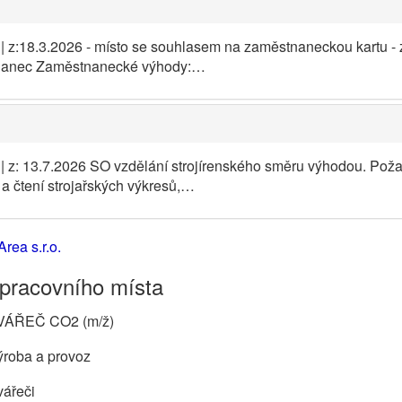
| z:18.3.2026 - místo se souhlasem na zaměstnaneckou kartu -
tnanec Zaměstnanecké výhody:…
| z: 13.7.2026 SO vzdělání strojírenského směru výhodou. Pož
a čtení strojařských výkresů,…
rea s.r.o.
 pracovního místa
VÁŘEČ CO2 (m/ž)
ýroba a provoz
vářeči