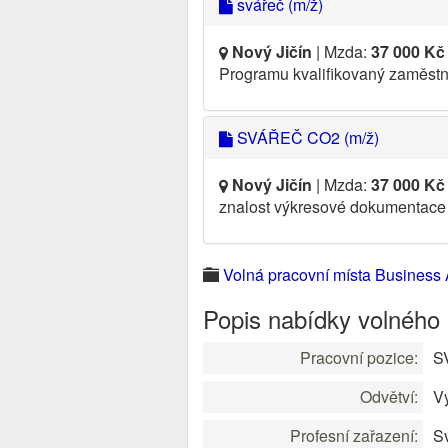
svářeč (m/ž)
Nový Jičín
| Mzda:
37 000 Kč
Programu kvalifikovaný zaměs
SVÁŘEČ CO2 (m/ž)
Nový Jičín
| Mzda:
37 000 Kč
znalost výkresové dokumentace 
Volná pracovní místa Business A
Popis nabídky volného
Pracovní pozice:
S
Odvětví:
V
Profesní zařazení:
S