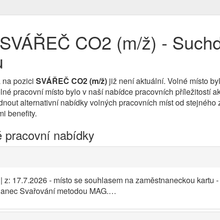
 SVÁŘEČ CO2 (m/ž) - Suchd
u
 na pozici
SVÁŘEČ CO2 (m/ž)
již není aktuální. Volné místo 
é pracovní místo bylo v naší nabídce pracovních příležitostí a
nout alternativní nabídky volných pracovních míst od stejného z
i benefity.
é pracovní nabídky
| z: 17.7.2026 - místo se souhlasem na zaměstnaneckou kartu -
tnanec Svařování metodou MAG.…