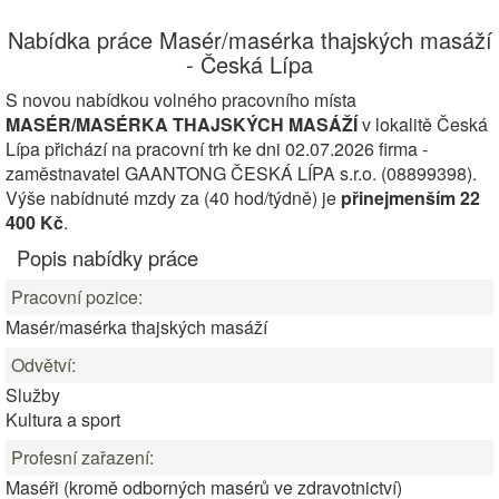
Nabídka práce Masér/masérka thajských masáží
- Česká Lípa
S novou nabídkou volného pracovního místa
MASÉR/MASÉRKA THAJSKÝCH MASÁŽÍ
v lokalitě Česká
Lípa přichází na pracovní trh ke dni 02.07.2026 firma -
zaměstnavatel GAANTONG ČESKÁ LÍPA s.r.o. (08899398).
Výše nabídnuté mzdy za (40 hod/týdně) je
přinejmenším 22
400 Kč
.
Popis nabídky práce
Pracovní pozice:
Masér/masérka thajských masáží
Odvětví:
Služby
Kultura a sport
Profesní zařazení:
Maséři (kromě odborných masérů ve zdravotnictví)