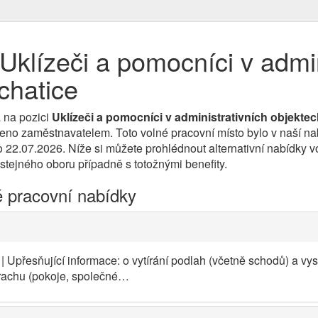
klízeči a pomocníci v admin
chatice
 na pozici
Uklízeči a pomocníci v administrativních objekte
no zaměstnavatelem. Toto volné pracovní místo bylo v naší nabí
o 22.07.2026. Níže si můžete prohlédnout alternativní nabídky v
 stejného oboru případně s totožnými benefity.
é pracovní nabídky
| Upřesňující informace: o vytírání podlah (včetně schodů) a vy
 prachu (pokoje, společné…