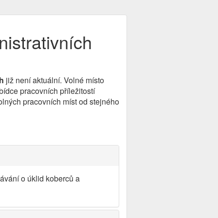
istrativních
ch
již není aktuální. Volné místo
dce pracovních příležitostí
olných pracovních míst od stejného
sávání o úklid koberců a