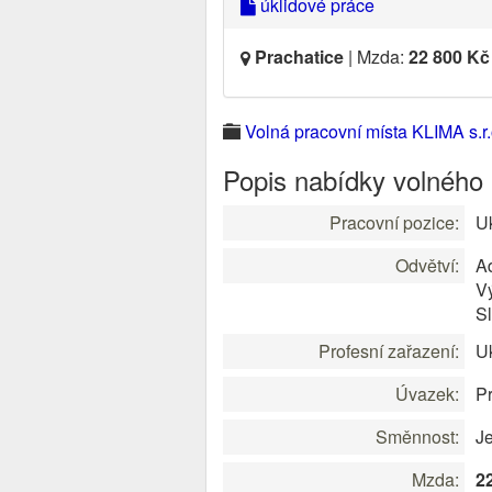
úklidové práce
Prachatice
| Mzda:
22 800 Kč
Volná pracovní místa KLIMA s.r.
Popis nabídky volného
Pracovní pozice:
Uk
Odvětví:
Ad
V
S
Profesní zařazení:
Uk
Úvazek:
Pr
Směnnost:
J
Mzda:
2