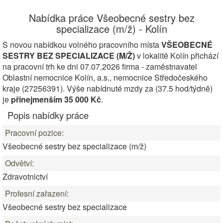
Nabídka práce Všeobecné sestry bez
specializace (m/ž) - Kolín
S novou nabídkou volného pracovního místa
VŠEOBECNÉ
SESTRY BEZ SPECIALIZACE (M/Ž)
v lokalitě Kolín přichází
na pracovní trh ke dni 07.07.2026 firma - zaměstnavatel
Oblastní nemocnice Kolín, a.s., nemocnice Středočeského
kraje (27256391). Výše nabídnuté mzdy za (37.5 hod/týdně)
je
přinejmenším 35 000 Kč
.
Popis nabídky práce
Pracovní pozice:
Všeobecné sestry bez specializace (m/ž)
Odvětví:
Zdravotnictví
Profesní zařazení:
Všeobecné sestry bez specializace