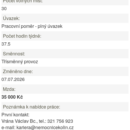
Počet volných míst:
30
Úvazek:
Pracovní poměr - plný úvazek
Počet hodin týdně:
37.5
Směnnost:
Třísměnný provoz
Změněno dne:
07.07.2026
Mzda:
35 000 Kč
Poznámka k nabídce práce:
První kontakt:
Vrána Václav Bc., tel.: 321 756 923
e-mail: kariera@nemocnicekolin.cz