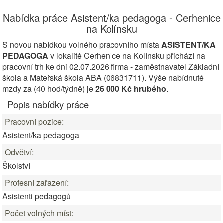
Nabídka práce Asistent/ka pedagoga - Cerhenice
na Kolínsku
S novou nabídkou volného pracovního místa
ASISTENT/KA
PEDAGOGA
v lokalitě Cerhenice na Kolínsku přichází na
pracovní trh ke dni 02.07.2026 firma - zaměstnavatel Základní
škola a Mateřská škola ABA (06831711). Výše nabídnuté
mzdy za (40 hod/týdně) je
26 000 Kč hrubého
.
Popis nabídky práce
Pracovní pozice:
Asistent/ka pedagoga
Odvětví:
Školství
Profesní zařazení:
Asistenti pedagogů
Počet volných míst: