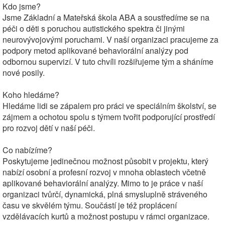
Kdo jsme?
Jsme Základní a Mateřská škola ABA a soustředíme se na
péči o děti s poruchou autistického spektra či jinými
neurovývojovými poruchami. V naší organizaci pracujeme za
podpory metod aplikované behaviorální analýzy pod
odbornou supervizí. V tuto chvíli rozšiřujeme tým a sháníme
nové posily.
Koho hledáme?
Hledáme lidi se zápalem pro práci ve speciálním školství, se
zájmem a ochotou spolu s týmem tvořit podporující prostředí
pro rozvoj dětí v naší péči.
Co nabízíme?
Poskytujeme jedinečnou možnost působit v projektu, který
nabízí osobní a profesní rozvoj v mnoha oblastech včetně
aplikované behaviorální analýzy. Mimo to je práce v naší
organizaci tvůrčí, dynamická, plná smysluplně stráveného
času ve skvělém týmu. Součástí je též proplácení
vzdělávacích kurtů a možnost postupu v rámci organizace.