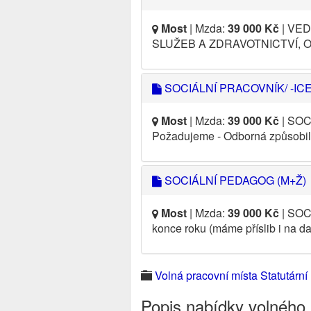
Most
| Mzda:
39 000 Kč
| VED
SLUŽEB A ZDRAVOTNICTVÍ, OD
SOCIÁLNÍ PRACOVNÍK/ -IC
Most
| Mzda:
39 000 Kč
| SOCI
Požadujeme - Odborná způsobil
SOCIÁLNÍ PEDAGOG (M+Ž)
Most
| Mzda:
39 000 Kč
| SOCI
konce roku (máme příslib i na da
Volná pracovní místa Statutárn
Popis nabídky volného