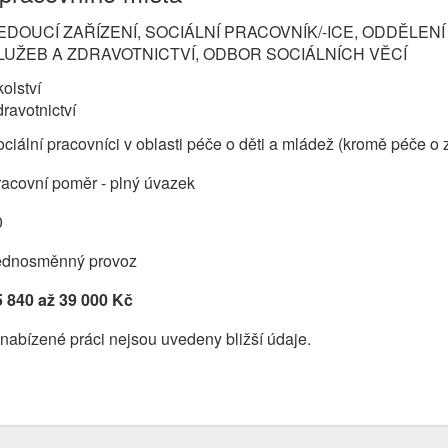
EDOUCÍ ZAŘÍZENÍ, SOCIÁLNÍ PRACOVNÍK/-ICE, ODDĚLE
LUŽEB A ZDRAVOTNICTVÍ, ODBOR SOCIÁLNÍCH VĚCÍ
olství
ravotnictví
ciální pracovníci v oblasti péče o děti a mládež (kromě péče o
acovní poměr - plný úvazek
0
ednosměnný provoz
5 840 až 39 000 Kč
nabízené práci nejsou uvedeny bližší údaje.