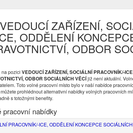
e VEDOUCÍ ZAŘÍZENÍ, SOCI
ICE, ODDĚLENÍ KONCEPC
RAVOTNICTVÍ, ODBOR SO
 na pozici
VEDOUCÍ ZAŘÍZENÍ, SOCIÁLNÍ PRACOVNÍK/-IC
OTNICTVÍ, ODBOR SOCIÁLNÍCH VĚCÍ
již není aktuální. Vol
lem. Toto volné pracovní místo bylo v naší nabídce pracovních 
 můžete prohlédnout alternativní nabídky volných pracovních mí
padně s totožnými benefity.
é pracovní nabídky
LNÍ PRACOVNÍK/-ICE, ODDĚLENÍ KONCEPCE SOCIÁLNÍCH