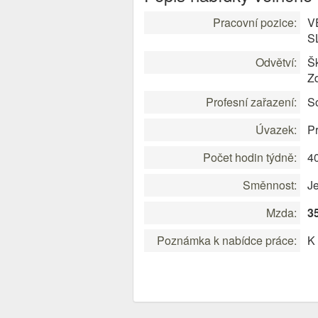
Pracovní pozice:
V
S
Odvětví:
Šk
Zd
Profesní zařazení:
So
Úvazek:
Pr
Počet hodin týdně:
4
Směnnost:
J
Mzda:
3
Poznámka k nabídce práce:
K 