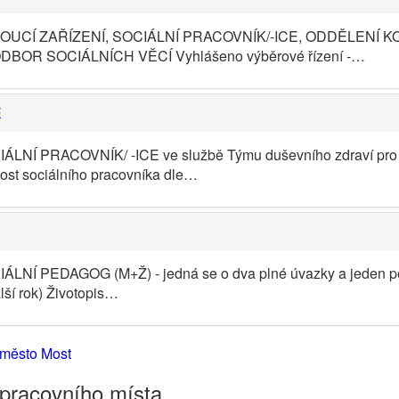
OUCÍ ZAŘÍZENÍ, SOCIÁLNÍ PRACOVNÍK/-ICE, ODDĚLENÍ
BOR SOCIÁLNÍCH VĚCÍ Vyhlášeno výběrové řízení -…
E
ÁLNÍ PRACOVNÍK/ -ICE ve službě Týmu duševního zdraví pro dě
ost sociálního pracovníka dle…
ÁLNÍ PEDAGOG (M+Ž) - jedná se o dva plné úvazky a jeden po
lší rok) Životopis…
í město Most
 pracovního místa