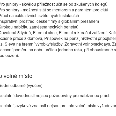
Pro juniory - skvělou příležitost učit se od zkušených kolegů
Pro seniory - možnost stát se mentorem a garantem projektů
Práci na exkluzivních světelných instalacích
Inspirativní prostředí české firmy s globálním přesahem
 Širokou nabídku zaměstnaneckých benefitů
Dovolená 5 týdnů, Firemní akce, Firemní rekreační zařízení, Kafe
časné práce z domova, Příspěvek na penzijní/životní připojištěn
s, Sleva na firemní výrobky/služby, Zdravotní volno/sickdays, Z
acovní poměru na dobu určitou jednoho roku, při oboustranné
odloužení.
 volné místo
řední odborné (vyučen)
eciální dovednosti nejsou požadovány pro nabízenou práci.
eciální jazykové znalosti nejsou pro toto volné místo vyžadová