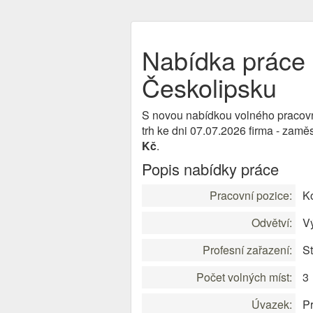
Nabídka práce 
Českolipsku
S novou nabídkou volného pracov
trh ke dni 07.07.2026 firma - za
Kč
.
Popis nabídky práce
Pracovní pozice:
Ko
Odvětví:
V
Profesní zařazení:
St
Počet volných míst:
3
Úvazek:
Pr