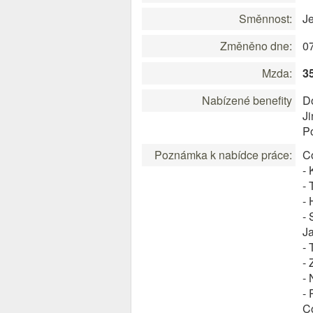
Směnnost:
J
Změněno dne:
0
Mzda:
3
Nabízené benefity
Do
Ji
P
Poznámka k nabídce práce:
C
- 
-
- 
- 
J
- 
- 
- 
- 
C