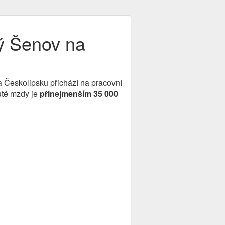
ý Šenov na
 Českolipsku přichází na pracovní
uté mzdy je
přinejmenším 35 000