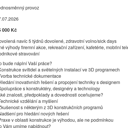
ednosměnný provoz
7.07.2026
5 000 Kč
volená navíc 5 týdnů dovolené, zdravotní volno/sick days
né výhody firemní akce, rekreační zařízení, kafetérie, mobilní t
odnikové stravování
o bude náplní Vaší práce?
Konstrukce svítidel a světelných instalací ve 3D programech
 Tvorba technické dokumentace
Hledání inovativních řešení a propojení techniky s designem
Spolupráce s konstruktéry, designéry a technology
aké znalosti, předpoklady a dovednosti oceňujeme?
Technické vzdělání a myšlení
Zkušenost s některým z 3D konstrukčních programů
Nadšení pro hledání nových řešení
Praxe v oblasti konstrukce je výhodou, ale ne podmínkou
o Vám umíme nabídnout?