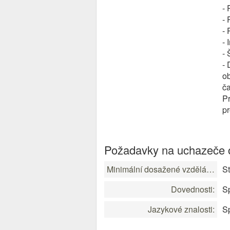
- 
- 
- 
- 
-
- 
ob
ča
Pr
pr
Požadavky na uchazeče o
Minimální dosažené vzdělání:
St
Dovednosti:
Sp
Jazykové znalosti:
Sp