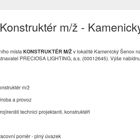
Konstruktér m/ž - Kamenick
ního místa
KONSTRUKTÉR M/Ž
v lokalitě Kamenický Šenov na
městnavatel PRECIOSA LIGHTING, a.s. (00012645). Výše nabídn
nstruktér m/ž
ýroba a provoz
rojírenští technici projektanti, konstruktéři
acovní poměr - plný úvazek