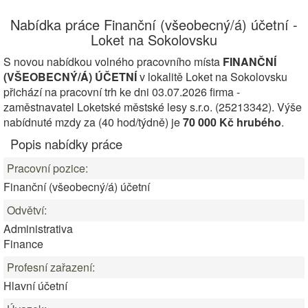
Nabídka práce Finanční (všeobecný/á) účetní -
Loket na Sokolovsku
S novou nabídkou volného pracovního místa
FINANČNÍ
(VŠEOBECNÝ/Á) ÚČETNÍ
v lokalitě Loket na Sokolovsku
přichází na pracovní trh ke dni 03.07.2026 firma -
zaměstnavatel Loketské městské lesy s.r.o. (25213342). Výše
nabídnuté mzdy za (40 hod/týdně) je
70 000 Kč hrubého
.
Popis nabídky práce
Pracovní pozice:
Finanční (všeobecný/á) účetní
Odvětví:
Administrativa
Finance
Profesní zařazení:
Hlavní účetní