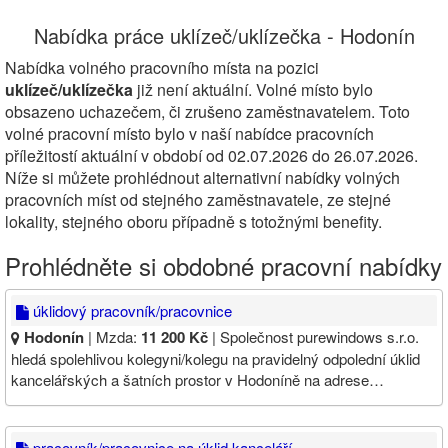
Nabídka práce uklízeč/uklízečka - Hodonín
Nabídka volného pracovního místa na pozici
uklízeč/uklízečka
již není aktuální. Volné místo bylo
obsazeno uchazečem, či zrušeno zaměstnavatelem. Toto
volné pracovní místo bylo v naší nabídce pracovních
příležitostí aktuální v období od 02.07.2026 do 26.07.2026.
Níže si můžete prohlédnout alternativní nabídky volných
pracovních míst od stejného zaměstnavatele, ze stejné
lokality, stejného oboru případně s totožnými benefity.
Prohlédněte si obdobné pracovní nabídky
úklidový pracovník/pracovnice
Hodonín
| Mzda:
11 200 Kč
| Společnost purewindows s.r.o.
hledá spolehlivou kolegyni/kolegu na pravidelný odpolední úklid
kancelářských a šatních prostor v Hodoníně na adrese…
pracovník/pracovnice na úklid kanceláří