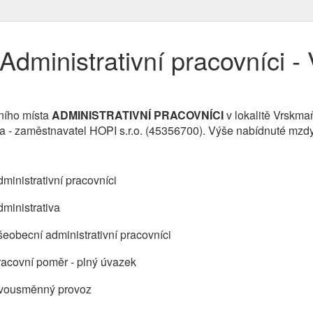
Administrativní pracovníci 
ního místa
ADMINISTRATIVNÍ PRACOVNÍCI
v lokalitě Vrskm
rma - zaměstnavatel HOPI s.r.o. (45356700). Výše nabídnuté mzd
ministrativní pracovníci
ministrativa
eobecní administrativní pracovníci
acovní poměr - plný úvazek
vousměnný provoz