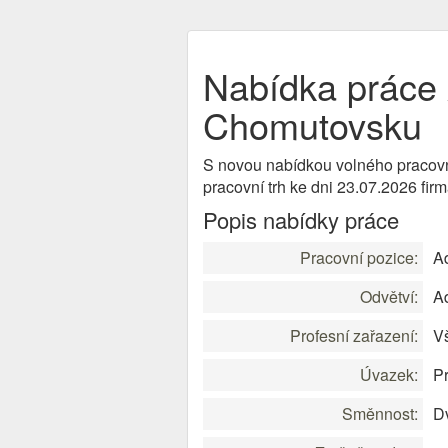
Nabídka práce 
Chomutovsku
S novou nabídkou volného pracov
pracovní trh ke dni 23.07.2026 fi
Popis nabídky práce
Pracovní pozice:
Ad
Odvětví:
Ad
Profesní zařazení:
Vš
Úvazek:
Pr
Směnnost:
D