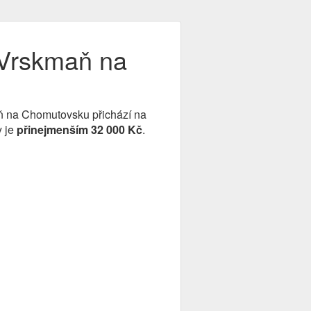
- Vrskmaň na
aň na Chomutovsku přichází na
y je
přinejmenším 32 000 Kč
.