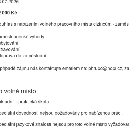
3.07.2026
2 000 Kč
uhlas s nabízením volného pracovního místa cizincům - zaměs
aměstnanecké výhody:
ubytování
stravování
doprava do zaměstnání.
případě zájmu nás kontaktujte emailem na: phrubo@hopi.cz, zaš
 volné místo
kladní + praktická škola
eciální dovednosti nejsou požadovány pro nabízenou práci.
eciální jazykové znalosti nejsou pro toto volné místo vyžadová