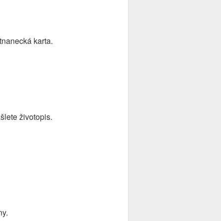
tnanecká karta.
lete životopis.
ny.