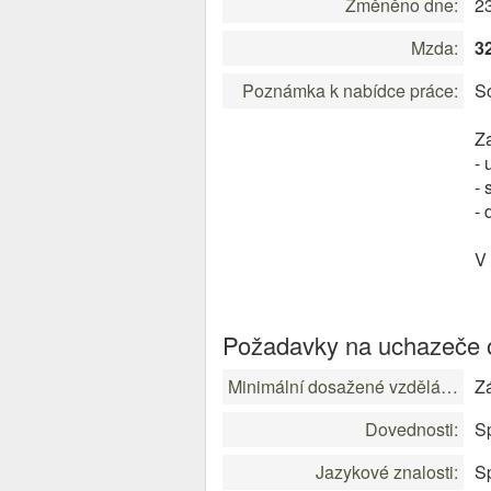
Změněno dne:
2
Mzda:
3
Poznámka k nabídce práce:
So
Z
- 
- 
- 
V 
Požadavky na uchazeče o
Minimální dosažené vzdělání:
Zá
Dovednosti:
Sp
Jazykové znalosti:
Sp