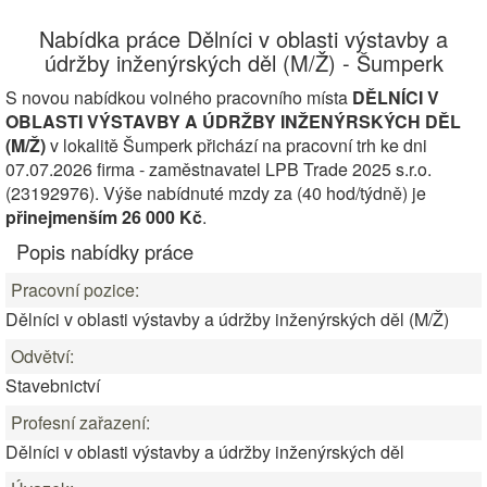
Nabídka práce Dělníci v oblasti výstavby a
údržby inženýrských děl (M/Ž) - Šumperk
S novou nabídkou volného pracovního místa
DĚLNÍCI V
OBLASTI VÝSTAVBY A ÚDRŽBY INŽENÝRSKÝCH DĚL
(M/Ž)
v lokalitě Šumperk přichází na pracovní trh ke dni
07.07.2026 firma - zaměstnavatel LPB Trade 2025 s.r.o.
(23192976). Výše nabídnuté mzdy za (40 hod/týdně) je
přinejmenším 26 000 Kč
.
Popis nabídky práce
Pracovní pozice:
Dělníci v oblasti výstavby a údržby inženýrských děl (M/Ž)
Odvětví:
Stavebnictví
Profesní zařazení:
Dělníci v oblasti výstavby a údržby inženýrských děl