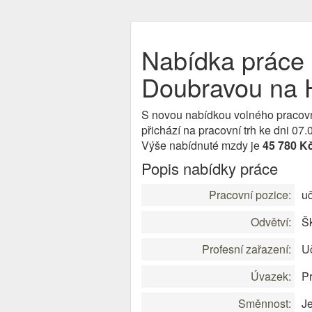
Nabídka práce u
Doubravou na 
S novou nabídkou volného pracov
přichází na pracovní trh ke dni 0
Výše nabídnuté mzdy je
45 780 K
Popis nabídky práce
Pracovní pozice:
uč
Odvětví:
Šk
Profesní zařazení:
Uč
Úvazek:
Pr
Směnnost:
J