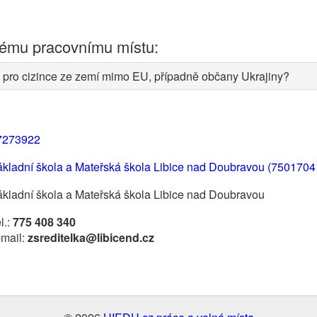
nému pracovnímu místu:
 pro cizince ze zemí mimo EU, případně občany Ukrajiny?
7273922
ákladní škola a Mateřská škola Libice nad Doubravou (7501704
kladní škola a Mateřská škola Libice nad Doubravou
l.:
775 408 340
-mail:
zsreditelka@libicend.cz