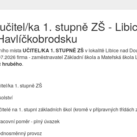
čitel/ka 1. stupně ZŠ - Libi
Havlíčkobrodsku
ního místa
UČITEL/KA 1. STUPNĚ ZŠ
v lokalitě Libice nad D
7.07.2026 firma - zaměstnavatel Základní škola a Mateřská škol
č hrubého
.
itel/ka 1. stupně ZŠ
olství
itelé na 1. stupni základních škol (kromě v přípravných třídách 
acovní poměr - plný úvazek
ednosměnný provoz