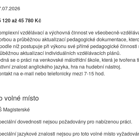
7.07.2026
5 120 až 45 780 Kč
omplexní vzdělávací a výchovná činnost ve všeobecně-vzděláv
orbou a průběžnou aktualizací pedagogické dokumentace, ktero
podle níž postupuje při výkonu své přímé pedagogické činnosti
ůběžnou aktualizací individuálních vzdělávacích plánů.
dná se o práci na venkovské málotřídní škole, která je tvořena t
tivní znalost anglického jazyka, hra na hudební nástroj.
ntakt na e-mail nebo telefonicky mezi 7-15 hod.
 volné místo
Š Magisterské
eciální dovednosti nejsou požadovány pro nabízenou práci.
eciální jazykové znalosti nejsou pro toto volné místo vyžadová