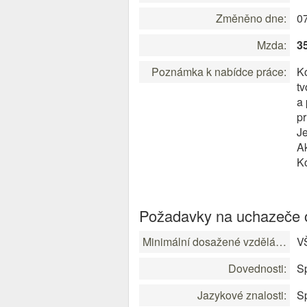
Změněno dne:
0
Mzda:
3
Poznámka k nabídce práce:
K
tv
a 
pr
Je
Ak
Ko
Požadavky na uchazeče o
Minimální dosažené vzdělání:
V
Dovednosti:
Sp
Jazykové znalosti:
Sp