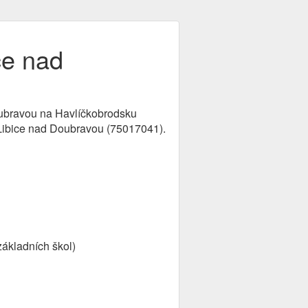
ce nad
oubravou na Havlíčkobrodsku
a Libice nad Doubravou (75017041).
základních škol)