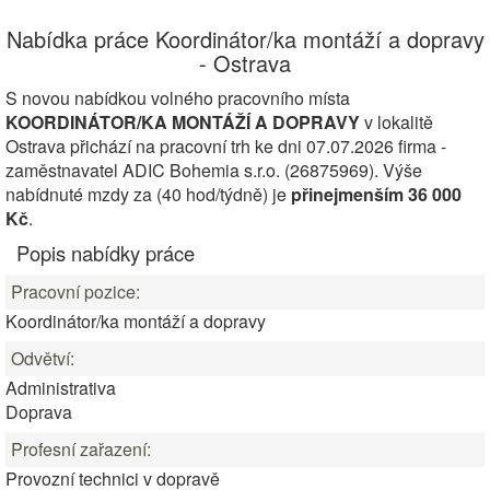
Nabídka práce Koordinátor/ka montáží a dopravy
- Ostrava
S novou nabídkou volného pracovního místa
KOORDINÁTOR/KA MONTÁŽÍ A DOPRAVY
v lokalitě
Ostrava přichází na pracovní trh ke dni 07.07.2026 firma -
zaměstnavatel ADIC Bohemia s.r.o. (26875969). Výše
nabídnuté mzdy za (40 hod/týdně) je
přinejmenším 36 000
Kč
.
Popis nabídky práce
Pracovní pozice:
Koordinátor/ka montáží a dopravy
Odvětví:
Administrativa
Doprava
Profesní zařazení:
Provozní technici v dopravě