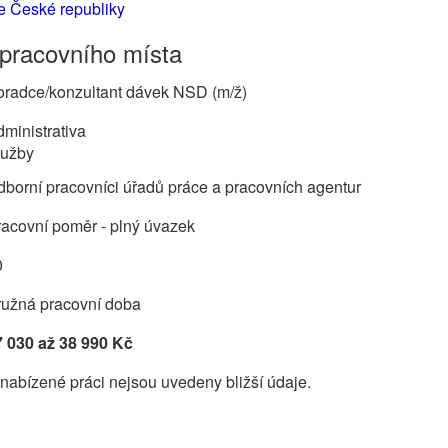
e České republiky
 pracovního místa
oradce/konzultant dávek NSD (m/ž)
ministrativa
lužby
borní pracovníci úřadů práce a pracovních agentur
acovní poměr - plný úvazek
0
ružná pracovní doba
7 030 až 38 990 Kč
nabízené práci nejsou uvedeny bližší údaje.