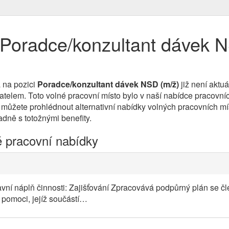
Poradce/konzultant dávek N
 na pozici
Poradce/konzultant dávek NSD (m/ž)
již není aktu
lem. Toto volné pracovní místo bylo v naší nabídce pracovních 
 můžete prohlédnout alternativní nabídky volných pracovních mí
padně s totožnými benefity.
é pracovní nabídky
avní náplň činnosti: Zajišťování Zpracovává podpůrný plán se č
 pomoci, jejíž součástí…