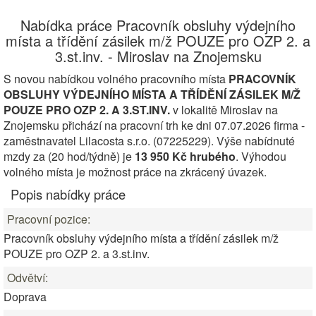
Nabídka práce Pracovník obsluhy výdejního
místa a třídění zásilek m/ž POUZE pro OZP 2. a
3.st.inv. - Miroslav na Znojemsku
S novou nabídkou volného pracovního místa
PRACOVNÍK
OBSLUHY VÝDEJNÍHO MÍSTA A TŘÍDĚNÍ ZÁSILEK M/Ž
POUZE PRO OZP 2. A 3.ST.INV.
v lokalitě Miroslav na
Znojemsku přichází na pracovní trh ke dni 07.07.2026 firma -
zaměstnavatel Lilacosta s.r.o. (07225229). Výše nabídnuté
mzdy za (20 hod/týdně) je
13 950 Kč hrubého
. Výhodou
volného místa je možnost práce na zkrácený úvazek.
Popis nabídky práce
Pracovní pozice:
Pracovník obsluhy výdejního místa a třídění zásilek m/ž
POUZE pro OZP 2. a 3.st.inv.
Odvětví:
Doprava