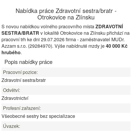
Nabídka práce Zdravotní sestra/bratr -
Otrokovice na Zlínsku
S novou nabídkou volného pracovního místa
ZDRAVOTNÍ
SESTRA/BRATR
v lokalitě Otrokovice na Zlínsku přichází na
pracovní trh ke dni 29.07.2026 firma - zaměstnavatel MUDr.
Azzam s.r.o. (29284970). Výše nabídnuté mzdy je
40 000 Kč
hrubého
.
Popis nabídky práce
Pracovní pozice:
Zdravotní sestra/bratr
Odvětví:
Zdravotnictví
Profesní zařazení:
Všeobecné sestry bez specializace
Úvazek: