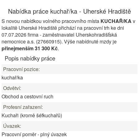
Nabídka práce kuchař/ka - Uherské Hradiště
S novou nabídkou volného pracovního místa
KUCHAŘ/KA
v
lokalitě Uherské Hradiště přichází na pracovní trh ke dni
07.07.2026 firma - zaměstnavatel Uherskohradišťská
nemocnice a.s. (27660915). Výše nabídnuté mzdy je
přinejmenším 31 300 Kč
.
Popis nabídky práce
Pracovní pozice:
kuchař/ka
Odvětví:
Obchod a cestovní ruch
Profesní zařazení:
Kuchaři (kromě šéfkuchařů)
Úvazek:
Pracovní poměr - plný úvazek