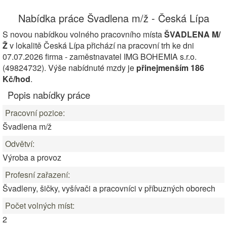
Nabídka práce Švadlena m/ž - Česká Lípa
S novou nabídkou volného pracovního místa
ŠVADLENA M/
Ž
v lokalitě Česká Lípa přichází na pracovní trh ke dni
07.07.2026 firma - zaměstnavatel IMG BOHEMIA s.r.o.
(49824732). Výše nabídnuté mzdy je
přinejmenším 186
Kč/hod
.
Popis nabídky práce
Pracovní pozice:
Švadlena m/ž
Odvětví:
Výroba a provoz
Profesní zařazení:
Švadleny, šičky, vyšívači a pracovníci v příbuzných oborech
Počet volných míst:
2