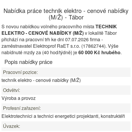
Nabídka práce technik elektro - cenové nabídky
(M/Ž) - Tábor
S novou nabídkou volného pracovního místa
TECHNIK
ELEKTRO - CENOVÉ NABÍDKY (M/Ž)
v lokalitě Tábor
přichází na pracovní trh ke dni 07.07.2026 firma -
zaměstnavatel Elektroprof RaET s.r.o. (17862744). Výše
nabídnuté mzdy za (40 hod/týdně) je
60 000 Kč hrubého
.
Popis nabídky práce
Pracovní pozice:
technik elektro - cenové nabídky (M/Ž)
Odvětví:
Výroba a provoz
Profesní zařazení:
Elektrotechnici a technici energetici projektanti, konstruktéři
Úvazek: