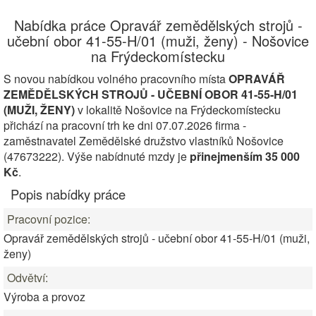
Nabídka práce Opravář zemědělských strojů -
učební obor 41-55-H/01 (muži, ženy) - Nošovice
na Frýdeckomístecku
S novou nabídkou volného pracovního místa
OPRAVÁŘ
ZEMĚDĚLSKÝCH STROJŮ - UČEBNÍ OBOR 41-55-H/01
(MUŽI, ŽENY)
v lokalitě Nošovice na Frýdeckomístecku
přichází na pracovní trh ke dni 07.07.2026 firma -
zaměstnavatel Zemědělské družstvo vlastníků Nošovice
(47673222). Výše nabídnuté mzdy je
přinejmenším 35 000
Kč
.
Popis nabídky práce
Pracovní pozice:
Opravář zemědělských strojů - učební obor 41-55-H/01 (muži,
ženy)
Odvětví:
Výroba a provoz