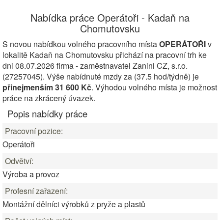
Nabídka práce Operátoři - Kadaň na
Chomutovsku
S novou nabídkou volného pracovního místa
OPERÁTOŘI
v
lokalitě Kadaň na Chomutovsku přichází na pracovní trh ke
dni 08.07.2026 firma - zaměstnavatel Zanini CZ, s.r.o.
(27257045). Výše nabídnuté mzdy za (37.5 hod/týdně) je
přinejmenším 31 600 Kč
. Výhodou volného místa je možnost
práce na zkrácený úvazek.
Popis nabídky práce
Pracovní pozice:
Operátoři
Odvětví:
Výroba a provoz
Profesní zařazení:
Montážní dělníci výrobků z pryže a plastů