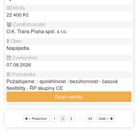
22 400 Kč
O.K. Trans Praha spol. s r.o.
Napajedla
07.08.2026
Požadujeme: - spolehlivost - bezúhonnost - časová
flexibility - ŘP skupiny CE
Detail nabídky
« Předchozí
1
3
…
63
Další »
2