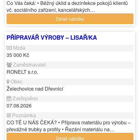
Co Vás čeká: • Běžný úklid a dezinfekce pokojů klientů
vč. sociálního zařízení, kancelářských…
Detail nabídky
PŘÍPRAVÁŘ VÝROBY – LISAŘ/KA
35 000 Kč
RONELT s.r.o.
Želechovice nad Dřevnicí
07.08.2026
CO TĚ U NÁS ČEKÁ? • Příprava materiálu pro výrobu –
převážně trubky a profily • Řezání materiálu na…
Detail nabídky