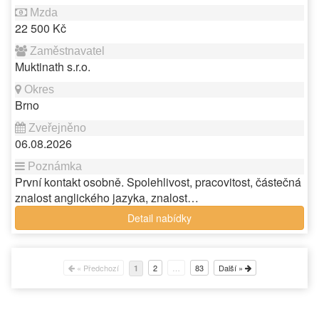
22 500 Kč
Muktinath s.r.o.
Brno
06.08.2026
První kontakt osobně. Spolehlivost, pracovitost, částečná
znalost anglického jazyka, znalost…
Detail nabídky
« Předchozí
2
…
83
Další »
1