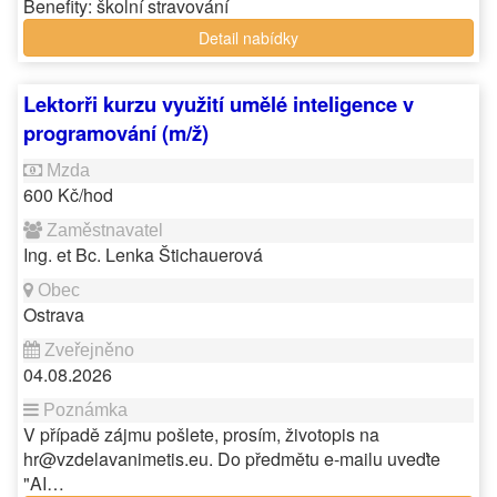
Benefity: školní stravování
Detail nabídky
Lektorři kurzu využití umělé inteligence v
programování (m/ž)
600 Kč/hod
Ing. et Bc. Lenka Štichauerová
Ostrava
04.08.2026
V případě zájmu pošlete, prosím, životopis na
hr@vzdelavanimetis.eu. Do předmětu e-mailu uveďte
"AI…