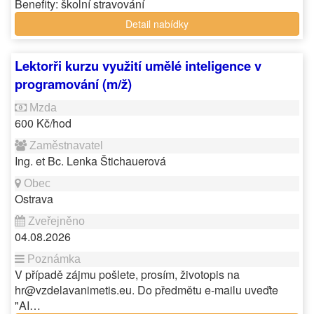
Benefity: školní stravování
Detail nabídky
Lektorři kurzu využití umělé inteligence v
programování (m/ž)
600 Kč/hod
Ing. et Bc. Lenka Štichauerová
Ostrava
04.08.2026
V případě zájmu pošlete, prosím, životopis na
hr@vzdelavanimetis.eu. Do předmětu e-mailu uveďte
"AI…