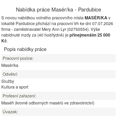
Nabídka práce Masér/ka - Pardubice
S novou nabídkou volného pracovního místa
MASÉR/KA
v
lokalitě Pardubice přichází na pracovní trh ke dni 07.07.2026
firma - zaměstnavatel Mery Ann Lyr (02750554). Výše
nabídnuté mzdy za (40 hod/týdně) je
přinejmenším 25 000
Kč
.
Popis nabídky práce
Pracovní pozice:
Masér/ka
Odvětví:
Služby
Kultura a sport
Profesní zařazení:
Maséři (kromě odborných masérů ve zdravotnictví)
Úvazek: