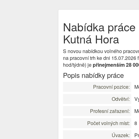
Nabídka práce M
Kutná Hora
S novou nabídkou volného pracov
na pracovní trh ke dni 15.07.2026
hod/týdně) je
přinejmenším 28 00
Popis nabídky práce
Pracovní pozice:
Mo
Odvětví:
V
Profesní zařazení:
Mo
Počet volných míst:
8
Úvazek:
Pr