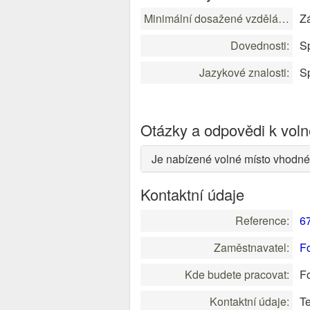
Minimální dosažené vzdělání:
Zá
Dovednosti:
Sp
Jazykové znalosti:
Sp
Otázky a odpovědi k vol
Je nabízené volné místo vhodné
Kontaktní údaje
Reference:
6
Zaměstnavatel:
F
Kde budete pracovat:
F
Kontaktní údaje:
Te