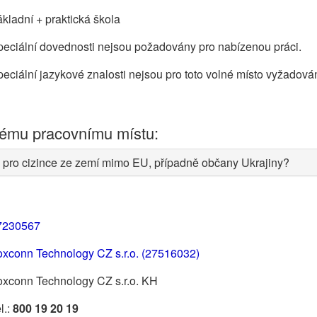
kladní + praktická škola
eciální dovednosti nejsou požadovány pro nabízenou práci.
eciální jazykové znalosti nejsou pro toto volné místo vyžadová
nému pracovnímu místu:
 pro cizince ze zemí mimo EU, případně občany Ukrajiny?
7230567
oxconn Technology CZ s.r.o. (27516032)
oxconn Technology CZ s.r.o. KH
l.:
800 19 20 19