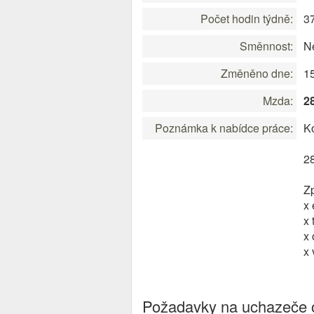
Počet hodin týdně:
3
Směnnost:
Ne
Změněno dne:
1
Mzda:
2
Poznámka k nabídce práce:
Ko
28
Z
x
x 
x
x 
Požadavky na uchazeče o