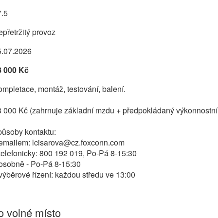
7.5
přetržitý provoz
5.07.2026
8 000 Kč
mpletace, montáž, testování, balení.
 000 Kč (zahrnuje základní mzdu + předpokládaný výkonnostní 
působy kontaktu:
 emailem: lcisarova@cz.foxconn.com
telefonicky: 800 192 019, Po-Pá 8-15:30
 osobně - Po-Pá 8-15:30
výběrové řízení: každou středu ve 13:00
 volné místo