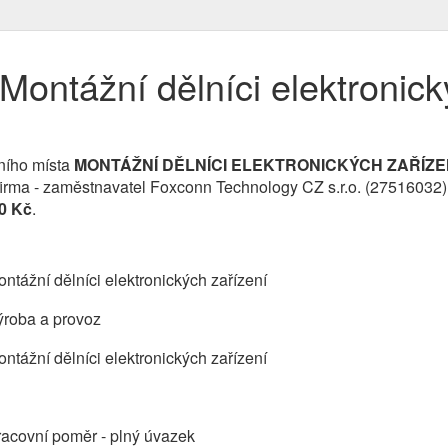
ontážní dělníci elektronick
ního místa
MONTÁŽNÍ DĚLNÍCI ELEKTRONICKÝCH ZAŘÍZE
 firma - zaměstnavatel Foxconn Technology CZ s.r.o. (27516032
0 Kč
.
ntážní dělníci elektronických zařízení
ýroba a provoz
ntážní dělníci elektronických zařízení
acovní poměr - plný úvazek