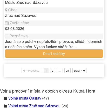
Město Zruč nad Sázavou
Zruč nad Sázavou
03.08.2026
Jedná se o práci v nepřetržitém provozu, střídání denních
a nočních směn. Výkon funkce strážníka…
Detail nabídky
« Předchozí
2
…
29
Další »
1
Volná pracovní místa v obcích okresu Kutná Hora
Volná místa Čáslav
(47)
Volná místa Zruč nad Sázavou
(20)