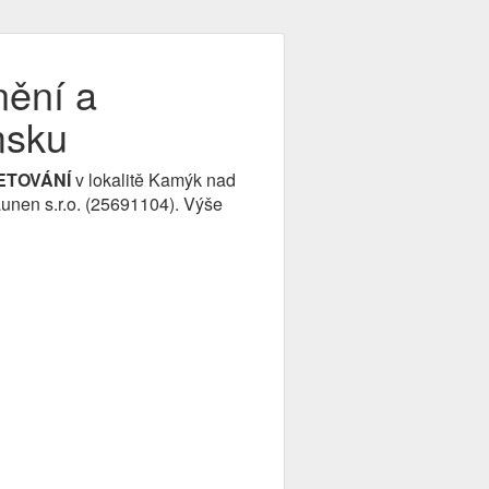
nění a
msku
KETOVÁNÍ
v lokalitě Kamýk nad
unen s.r.o. (25691104). Výše