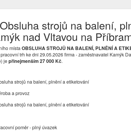
bsluha strojů na balení, pl
Kamýk nad Vltavou na Příbra
ního místa
OBSLUHA STROJŮ NA BALENÍ, PLNĚNÍ A ETI
 pracovní trh ke dni 29.05.2026 firma - zaměstnavatel Kamýk Da
) je
přinejmenším 27 000 Kč
.
sluha strojů na balení, plnění a etiketování
ýroba a provoz
sluha strojů na balení, plnění a etiketování
acovní poměr - plný úvazek