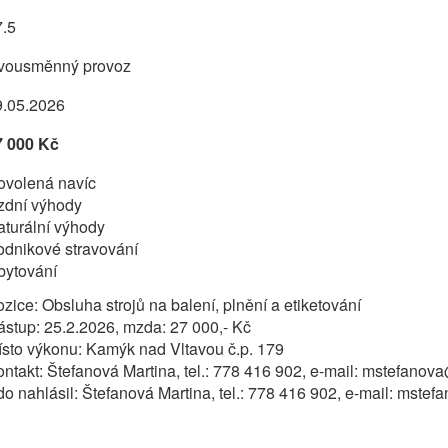
7.5
vousměnný provoz
9.05.2026
7 000 Kč
ovolená navíc
zdní výhody
turální výhody
odnikové stravování
bytování
zice: Obsluha strojů na balení, plnění a etiketování
stup: 25.2.2026, mzda: 27 000,- Kč
sto výkonu: Kamýk nad Vltavou č.p. 179
ntakt: Štefanová Martina, tel.: 778 416 902, e-mail: mstefan
o nahlásil: Štefanová Martina, tel.: 778 416 902, e-mail: ms