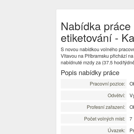
Nabídka práce O
etiketování - 
S novou nabídkou volného pracov
Vltavou na Příbramsku přichází na
nabídnuté mzdy za (37.5 hod/týdně
Popis nabídky práce
Pracovní pozice:
Ob
Odvětví:
V
Profesní zařazení:
Ob
Počet volných míst:
7
Úvazek:
Pr