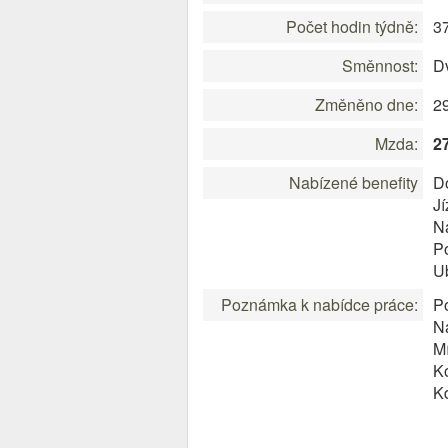
Počet hodin týdně:
3
Směnnost:
D
Změněno dne:
2
Mzda:
2
Nabízené benefity
D
Jí
Na
P
U
Poznámka k nabídce práce:
Po
Ná
Mí
Ko
Kd