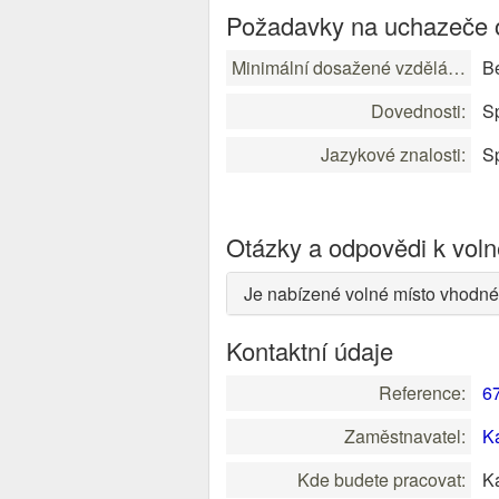
Požadavky na uchazeče o
Minimální dosažené vzdělání:
B
Dovednosti:
Sp
Jazykové znalosti:
Sp
Otázky a odpovědi k vol
Je nabízené volné místo vhodné
Kontaktní údaje
Reference:
6
Zaměstnavatel:
K
Kde budete pracovat:
K