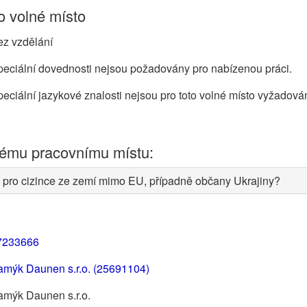
 volné místo
ez vzdělání
eciální dovednosti nejsou požadovány pro nabízenou práci.
eciální jazykové znalosti nejsou pro toto volné místo vyžadová
nému pracovnímu místu:
 pro cizince ze zemí mimo EU, případně občany Ukrajiny?
7233666
amýk Daunen s.r.o. (25691104)
amýk Daunen s.r.o.