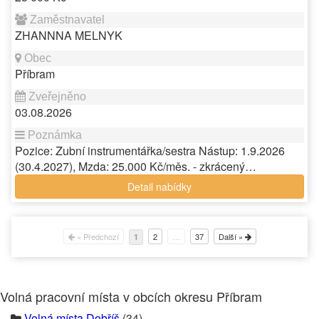
ZHANNNA MELNYK
Příbram
03.08.2026
Pozice: Zubní instrumentářka/sestra Nástup: 1.9.2026
(30.4.2027), Mzda: 25.000 Kč/měs. - zkrácený…
Detail nabídky
« Předchozí
2
…
37
Další »
1
Volná pracovní místa v obcích okresu Příbram
Volná místa Dobříš
(34)