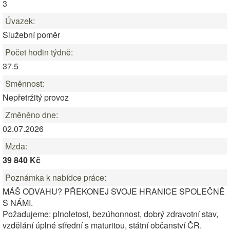
3
Úvazek:
Služební poměr
Počet hodin týdně:
37.5
Směnnost:
Nepřetržitý provoz
Změněno dne:
02.07.2026
Mzda:
39 840 Kč
Poznámka k nabídce práce:
MÁŠ ODVAHU? PŘEKONEJ SVOJE HRANICE SPOLEČNĚ
S NÁMI.
Požadujeme: plnoletost, bezúhonnost, dobrý zdravotní stav,
vzdělání úplné střední s maturitou, státní občanství ČR.