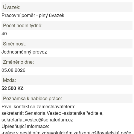
Úvazek:
Pracovní poměr - plný úvazek
Počet hodin týdně:
40
Směnnost:
Jednosměnný provoz
Změněno dne:
05.08.2026
Mzda:
52 500 Kč
Poznámka k nabídce práce:
První kontakt se zaměstnavatelem:
sekretariát Senatoria Vestec -asistentka ředitele,
sekretariat.vestec@senatorium.cz
Upřesňující informace:
-práce v nestátním zdravotnickém zařízení oštřovatelské péče,