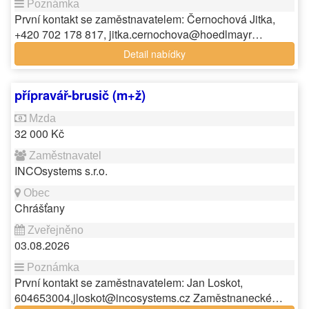
První kontakt se zaměstnavatelem: Černochová Jitka,
+420 702 178 817, jitka.cernochova@hoedlmayr…
Detail nabídky
přípravář-brusič (m+ž)
32 000 Kč
INCOsystems s.r.o.
Chrášťany
03.08.2026
První kontakt se zaměstnavatelem: Jan Loskot,
604653004,jloskot@incosystems.cz Zaměstnanecké…