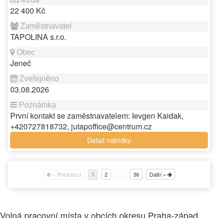
22 400 Kč
TAPOLINA s.r.o.
Jeneč
03.08.2026
První kontakt se zaměstnavatelem: Ievgen Kaidak,
+420727818732, jutapoffice@centrum.cz
Detail nabídky
« Předchozí
2
…
36
Další »
1
Volná pracovní místa v obcích okresu Praha-západ