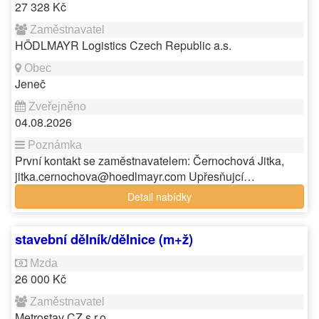
27 328 Kč
HÖDLMAYR Logistics Czech Republic a.s.
Jeneč
04.08.2026
První kontakt se zaměstnavatelem: Černochová Jitka,
jitka.cernochova@hoedlmayr.com Upřesňujcí…
Detail nabídky
stavební dělník/dělnice (m+ž)
26 000 Kč
Metrostav CZ s.r.o.