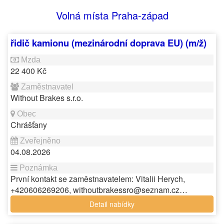
Volná místa Praha-západ
řidič kamionu (mezinárodní doprava EU) (m/ž)
22 400 Kč
Without Brakes s.r.o.
Chrášťany
04.08.2026
První kontakt se zaměstnavatelem: Vitalii Herych,
+420606269206, withoutbrakessro@seznam.cz…
Detail nabídky