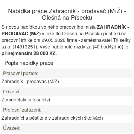
Nabídka práce Zahradník - prodavač (M/Ž) -
Olešná na Písecku
S novou nabídkou volného pracovního místa
ZAHRADNÍK -
PRODAVAČ (M/Ž)
v lokalitě Olešná na Písecku přichází na
pracovní trh ke dni 29.05.2026 firma - zaměstnavatel Tři selky
s.r.o. (14313251). Výše nabídnuté mzdy za (40 hod/týdně) je
přinejmenším 28 000 Kč
.
Popis nabídky práce
Pracovní pozice:
Zahradník - prodavač (M/Ž)
Odvětví:
Zemědělství a lesnictví
Profesní zařazení:
Zahradníci a pěstitelé v zahradnických školkách
Úvazek: