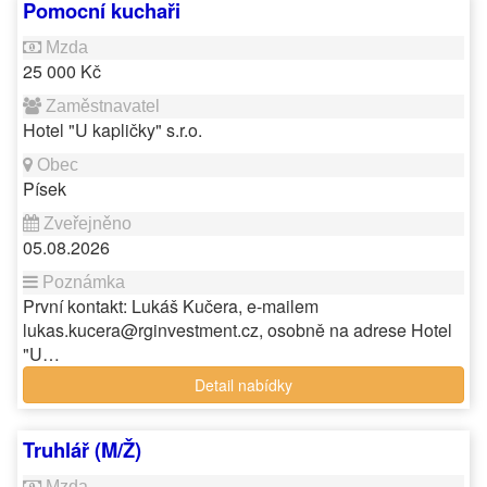
Pomocní kuchaři
25 000 Kč
Hotel "U kapličky" s.r.o.
Písek
05.08.2026
První kontakt: Lukáš Kučera, e-mailem
lukas.kucera@rginvestment.cz, osobně na adrese Hotel
"U…
Detail nabídky
Truhlář (M/Ž)