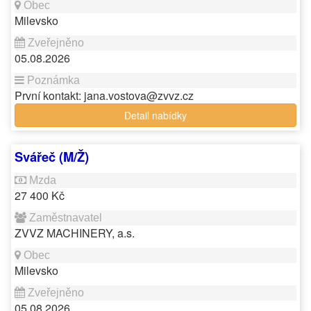
Milevsko
05.08.2026
První kontakt: jana.vostova@zvvz.cz
Detail nabídky
Svářeč (M/Ž)
27 400 Kč
ZVVZ MACHINERY, a.s.
Milevsko
05.08.2026