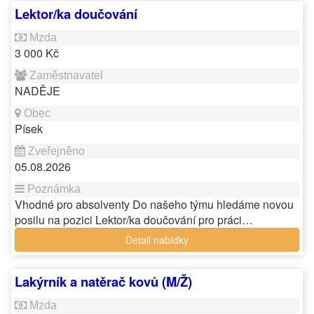
Lektor/ka doučování
3 000 Kč
NADĚJE
Písek
05.08.2026
Vhodné pro absolventy Do našeho týmu hledáme novou
posilu na pozici Lektor/ka doučování pro práci…
Detail nabídky
Lakýrník a natěrač kovů (M/Ž)